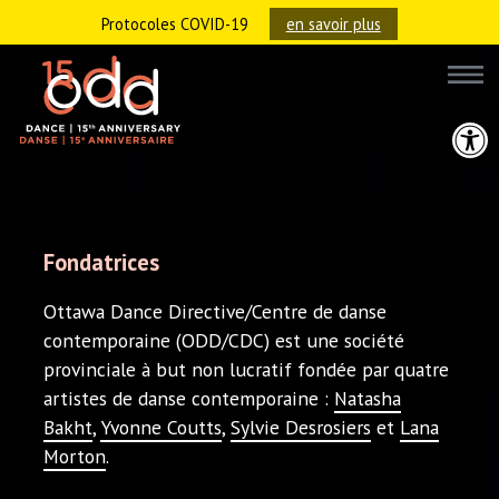
Protocoles COVID-19
en savoir plus
Ouvrir la 
Fondatrices
Ottawa Dance Directive/Centre de danse
contemporaine (ODD/CDC) est une société
provinciale à but non lucratif fondée par quatre
artistes de danse contemporaine :
Natasha
Bakht
,
Yvonne Coutts
,
Sylvie Desrosiers
et
Lana
Morton
.